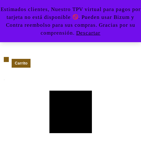
Saltar
Botón
Estimados clientes, Nuestro TPV virtual para pagos por
al
de
tarjeta no está disponible
. Pueden usar Bizum y
contenido
apertu
0
Contra reembolso para sus compras. Gracias por su
Acceder
carrito
Saltar
670479107
comprensión.
Descartar
/
de
al
Registro
la
contenido
compra
Carrito
Carrito