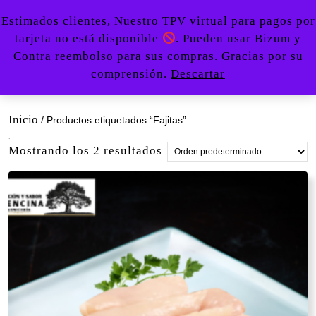
Saltar
Botón
Estimados clientes, Nuestro TPV virtual para pagos por
al
de
tarjeta no está disponible
. Pueden usar Bizum y
contenido
apertu
0
Contra reembolso para sus compras. Gracias por su
Acceder
carrito
Saltar
670479107
comprensión.
Descartar
/
de
al
Registro
la
contenido
compra
Inicio
/ Productos etiquetados “Fajitas”
Fajitas
Mostrando los 2 resultados