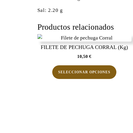
Sal: 2.20 g
Productos relacionados
FILETE DE PECHUGA CORRAL (Kg)
10,50
€
Este
producto
SELECCIONAR OPCIONES
tiene
múltiples
variantes
Las
opcione
se
pueden
elegir
en