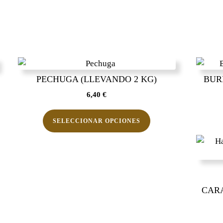
PECHUGA (LLEVANDO 2 KG)
BUR
6,40
€
Este
producto
SELECCIONAR OPCIONES
tiene
múltiples
.
variantes.
Las
s
opciones
se
CARA
pueden
elegir
en