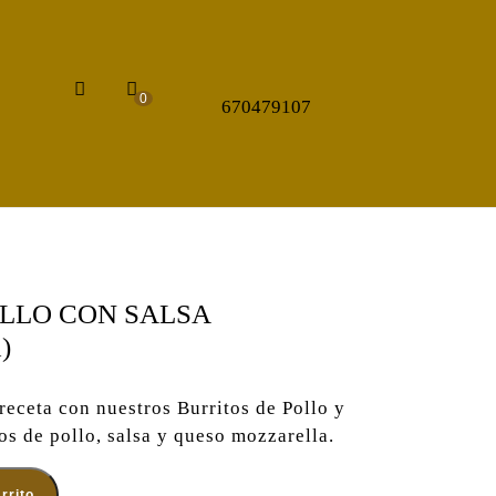
Acceder
carrito
0
670479107
/
de
Registro
la
compra
OLLO CON SALSA
)
 receta con nuestros Burritos de Pollo y
s de pollo, salsa y queso mozzarella.
SA GUACAMOLE (Ud) cantidad
rrito