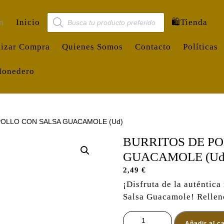
Búsqueda de productos
n
Inicio
🛍️Tienda
lizar Compra
Quienes Somos
Contacto
Políticas
Monedero
POLLO CON SALSA GUACAMOLE (Ud)
BURRITOS DE P
GUACAMOLE (Ud
2,49
€
¡Disfruta de la auténtica
Salsa Guacamole! Relleno
BURRITOS DE POLLO CON SAL
Añadir al ca