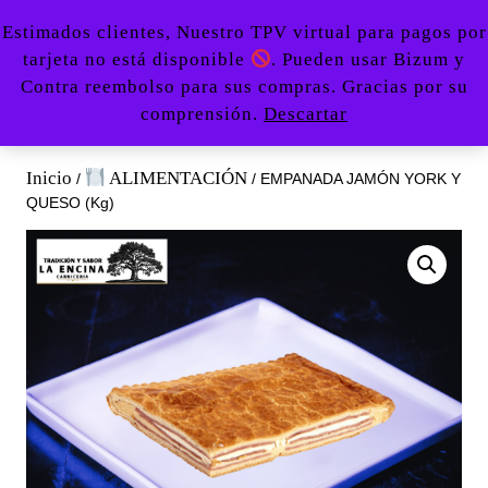
Saltar
Botón
Estimados clientes, Nuestro TPV virtual para pagos por
al
de
tarjeta no está disponible
. Pueden usar Bizum y
contenido
apertu
0
Contra reembolso para sus compras. Gracias por su
Acceder
carrito
Saltar
670479107
comprensión.
Descartar
/
de
al
Registro
la
contenido
compra
Inicio
ALIMENTACIÓN
/
/ EMPANADA JAMÓN YORK Y
QUESO (Kg)