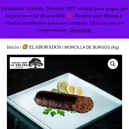
Saltar
Botón
Estimados clientes, Nuestro TPV virtual para pagos por
al
de
tarjeta no está disponible
. Pueden usar Bizum y
contenido
apertu
0
Contra reembolso para sus compras. Gracias por su
Acceder
carrito
Saltar
670479107
comprensión.
Descartar
/
de
al
Registro
la
contenido
compra
Inicio
ELABORADOS
/
/ MORCILLA DE BURGOS (Kg)