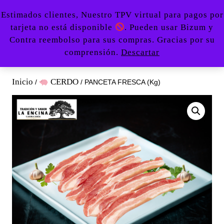
Saltar
Botón
Estimados clientes, Nuestro TPV virtual para pagos por
al
de
tarjeta no está disponible
. Pueden usar Bizum y
contenido
apertu
0
Contra reembolso para sus compras. Gracias por su
Acceder
carrito
Saltar
670479107
comprensión.
Descartar
/
de
al
Registro
la
contenido
compra
Inicio
CERDO
/
/ PANCETA FRESCA (Kg)