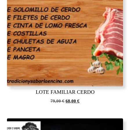
LOTE FAMILIAR CERDO
El
El
79,00
€
68,00
€
precio
precio
original
actual
era:
es:
79,00 €.
68,00 €.