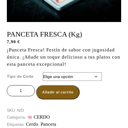
PANCETA FRESCA (Kg)
7,90
€
¡Panceta Fresca! Festín de sabor con jugosidad
única. ¡Añade un toque delicioso a tus platos con
esta panceta excepcional!
Tipo de Corte
PANCETA FRESCA (Kg) cantidad
Añadir al carrito
SKU:
N/D
CERDO
Categoría:
Cerdo
Panceta
Etiquetas:
,