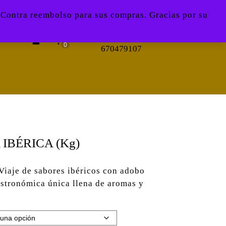
 Contra reembolso para sus compras. Gracias por su
Acceder
carrito
0
670479107
/
de
Registro
la
compra
IBÉRICA (Kg)
Viaje de sabores ibéricos con adobo
astronómica única llena de aromas y