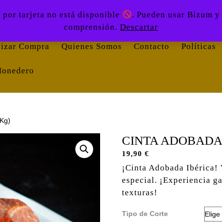
 por tarjeta no está disponible
. Pueden usar Bizum y
Búsqueda de productos
n
Inicio
Tienda
comprensión.
Descartar
lizar Compra
Quienes Somos
Contacto
Políticas
Monedero
Kg)
CINTA ADOBADA 
19,90
€
¡Cinta Adobada Ibérica! 
especial. ¡Experiencia g
texturas!
Tipo de Corte