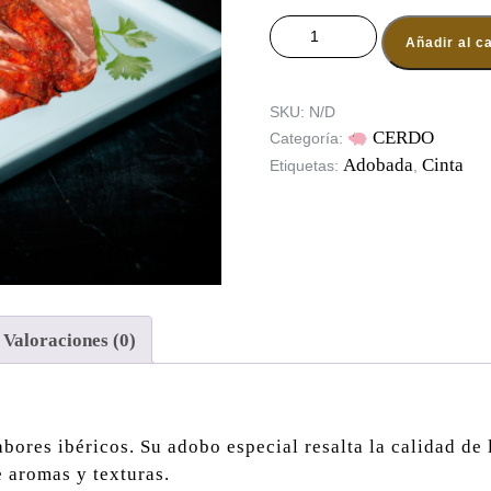
CINTA ADOBADA IBÉRICA (Kg) 
Añadir al ca
SKU:
N/D
CERDO
Categoría:
Adobada
Cinta
Etiquetas:
,
Valoraciones (0)
bores ibéricos. Su adobo especial resalta la calidad de 
 aromas y texturas.