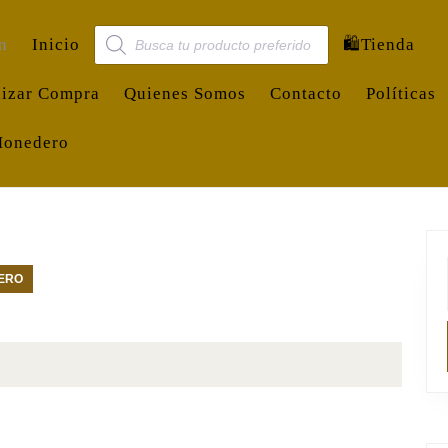
Búsqueda de productos
n
Inicio
🛍️Tienda
lizar Compra
Quienes Somos
Contacto
Políticas
Monedero
DERO