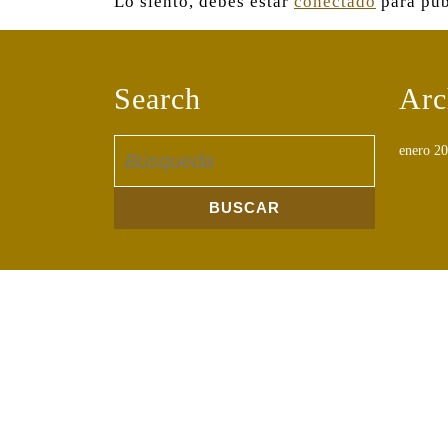
Lo siento, debes estar
conectado
para pub
Search
Arc
Buscar:
enero 2